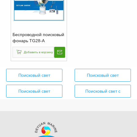
Беспроводной поисковый
фонарь TG28-A
мощностью 2000 Вт с
дистанционным
Добавить в корзину
управлением
Поисковый свет
Поисковый свет
500 Вт
1000 Вт
Поисковый свет
Поисковый свет с
3000 Вт
дистанционным
управлением