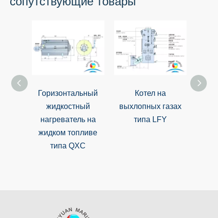
сопутствующие товары
Горизонтальный
Котел на
Компо
жидкостный
выхлопных газах
на ж
нагреватель на
типа LFY
и ух
жидком топливе
типа QXC