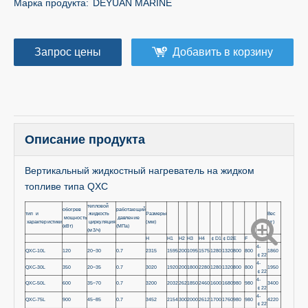
Марка продукта:
DEYUAN MARINE
Запрос цены
Добавить в корзину
Описание продукта
Вертикальный жидкостный нагреватель на жидком
топливе типа QXC
тепловой
обогрев
работающий
тип и
жидкость
Размеры
Вес
мощность
давление
характеристики
циркуляция
(мм)
(кг)
(кВт)
(МПа)
(м3/ч)
H
H1
Н2
Н3
H4
￠D1
￠D2
E
F
∩-￠
4-
QXC-10L
120
20~30
0.7
2315
1595
200
1095
1575
1280
1320
800
800
1860
￠22
4-
QXC-30L
350
20~35
0.7
3020
1920
200
1800
2280
1280
1320
800
800
1950
￠22
4-
QXC-50L
600
35~70
0.7
3200
2032
262
1850
2460
1600
1680
980
980
3400
￠22
4-
QXC-75L
900
45~85
0.7
3452
2154
300
2000
2612
1700
1760
980
980
4220
￠22