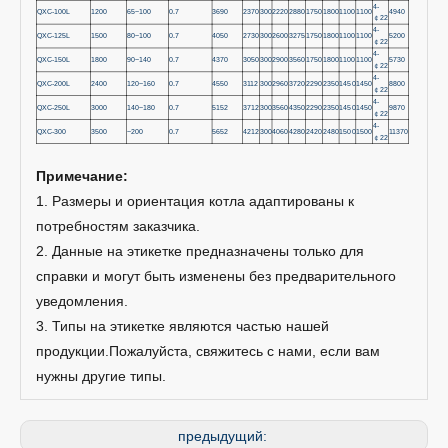
4-
QXC-100L
1200
65~100
0.7
3690
2370
300
2220
2880
1750
1800
1100
1100
4940
￠22
4-
QXC-125L
1500
80~100
0.7
4050
2730
300
2600
3275
1750
1800
1100
1100
5200
￠22
4-
QXC-150L
1800
90~140
0.7
4370
3050
300
2900
3560
1750
1800
1100
1100
5730
￠22
4-
QXC-200L
2400
120~160
0.7
4550
3112
300
2960
3720
2290
2350
1450
1450
8800
￠22
4-
QXC-250L
3000
140~180
0.7
5152
3712
300
3560
4350
2290
2350
1450
1450
9870
￠22
4-
QXC-300
3500
~200
0.7
5652
4212
300
4060
4280
2420
2480
1500
1500
11370
￠22
Примечание:
1. Размеры и ориентация котла адаптированы к
потребностям заказчика.
2. Данные на этикетке предназначены только для
справки и могут быть изменены без предварительного
уведомления.
3. Типы на этикетке являются частью нашей
продукции.Пожалуйста, свяжитесь с нами, если вам
нужны другие типы.
предыдущий: