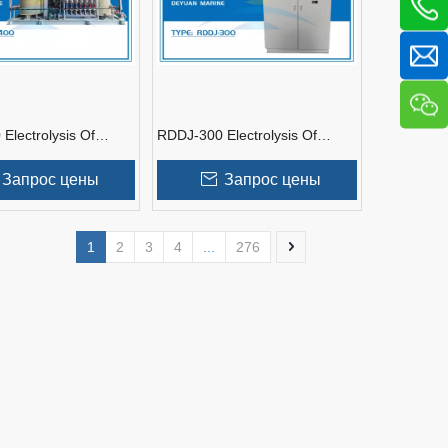
Electrolysis Of
RDDJ-300 Electrolysis Of
Anti-fouling System
Seawater Anti-fouling Device
Запрос цены
Запрос цены
1
2
3
4
...
276