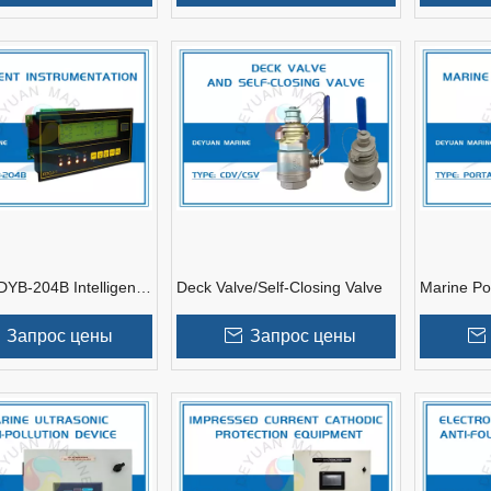
YB-204B Intelligent
Deck Valve/Self-Closing Valve
Marine Po
tation
Sampler
Запрос цены
Запрос цены