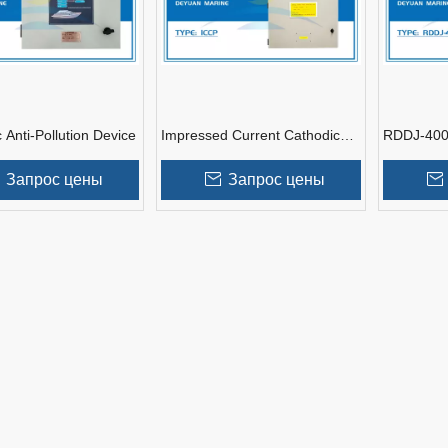
c Anti-Pollution Device
Impressed Current Cathodic
RDDJ-400 
Protection Equipment
Seawater 
(Skid)
Запрос цены
Запрос цены