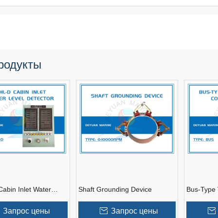
родукты
abin Inlet Water
Shaft Grounding Device
Bus-Type
ector
Control S
Запрос цены
Запрос цены