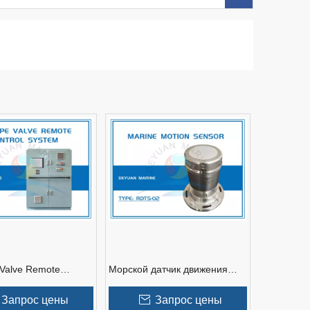
 Valve Remote
Морской датчик движения
ystem
типа РДТС-02
Запрос цены
Запрос цены