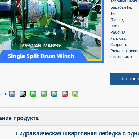
Торговая марка:
Барабан №:
Тип:
Привод:
Цвет:
Рабочая
нагрузка:
Скорость:
Размер веревки
Сертификат:
Запрос 
я с:
ание продукта
Гидравлическая швартовная лебедка с од