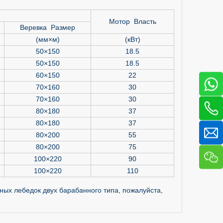
Мотор Власть
Веревка Размер
(мм×м)
(кВт)
50×150
18.5
50×150
18.5
60×150
22
70×160
30
70×160
30
80×180
37
80×180
37
80×200
55
80×200
75
100×220
90
100×220
110
х лебедок двух барабанного типа, пожалуйста,