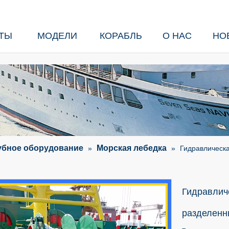
ТЫ
МОДЕЛИ
КОРАБЛЬ
О НАС
НО
убное оборудование
Морская лебедка
»
»
Гидравлическ
Гидравлич
разделен