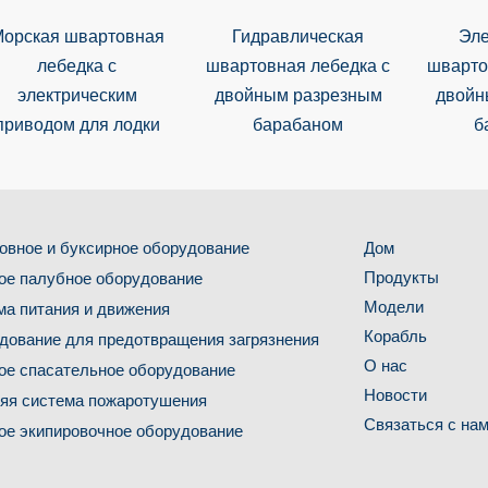
орская швартовная
Гидравлическая
Эле
лебедка с
швартовная лебедка с
шварто
электрическим
двойным разрезным
двойн
приводом для лодки
барабаном
б
овное и буксирное оборудование
Дом
Продукты
ое палубное оборудование
Модели
ма питания и движения
Корабль
дование для предотвращения загрязнения
О нас
ое спасательное оборудование
Новости
яя система пожаротушения
Связаться с на
ое экипировочное оборудование