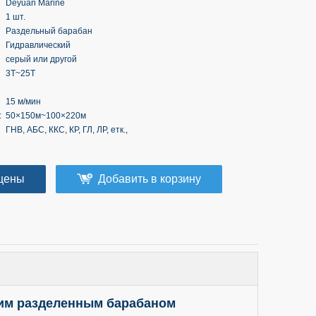
Deyuan Marine
1 шт.
Раздельный барабан
Гидравлический
серый или другой
3T~25T
15 м/мин
:
50×150м~100×220м
ГНВ, АБС, ККС, КР, ГЛ, ЛР, етк.,
цены
Добавить в корзину
ним разделенным барабаном