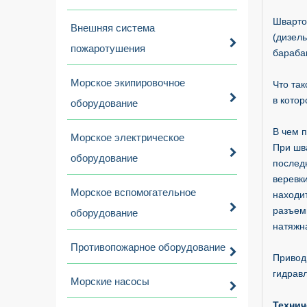
Шварто
Внешняя система
(дизель
пожаротушения
барабан
Морское экипировочное
Что та
в кото
оборудование
В чем 
Морское электрическое
При шв
оборудование
послед
веревк
Морское вспомогательное
находит
разъем
оборудование
натяжн
Противопожарное оборудование
Привод
гидрав
Морские насосы
Технич