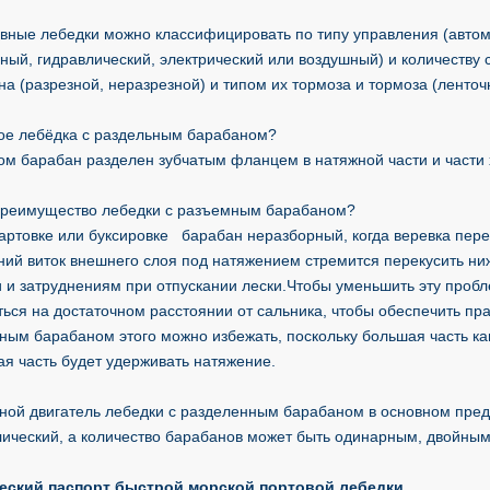
вные лебедки можно классифицировать по типу управления (автома
ный, гидравлический, электрический или воздушный) и количеству 
а (разрезной, неразрезной) и типом их тормоза и тормоза (ленто
кое лебёдка с раздельным барабаном?
ром барабан разделен зубчатым фланцем в натяжной части и части
преимущество лебедки с разъемным барабаном?
артовке или буксировке барабан неразборный, когда веревка пер
ний виток внешнего слоя под натяжением стремится перекусить ни
и и затруднениям при отпускании лески.Чтобы уменьшить эту про
ься на достаточном расстоянии от сальника, чтобы обеспечить пра
ным барабаном этого можно избежать, поскольку большая часть кан
ая часть будет удерживать натяжение.
ной двигатель лебедки с разделенным барабаном в основном предл
лический, а количество барабанов может быть одинарным, двойным
еский паспорт быстрой морской портовой лебедки