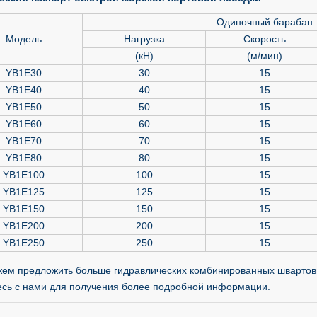
Одиночный барабан
Модель
Нагрузка
Скорость
(кН)
(м/мин)
YB1E30
30
15
YB1E40
40
15
YB1E50
50
15
YB1E60
60
15
YB1E70
70
15
YB1E80
80
15
YB1E100
100
15
YB1E125
125
15
YB1E150
150
15
YB1E200
200
15
YB1E250
250
15
ем предложить больше гидравлических комбинированных швартовны
есь с нами для получения более подробной информации.