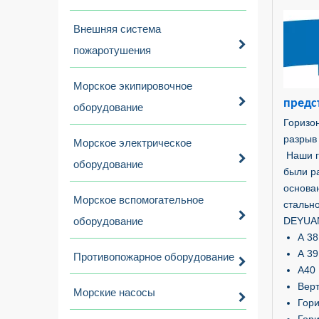
Внешняя система
пожаротушения
Морское экипировочное
предс
оборудование
Горизо
разрыв 
Морское электрическое
Наши г
оборудование
были р
основа
Морское вспомогательное
стальн
оборудование
DEYUAN
А 38
А 39
Противопожарное оборудование
А40
Вер
Морские насосы
Гор