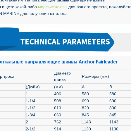
изонтальный Направляющие шкивы одинарные шкивы
ы ищете какой-либо
морские клюзы
для вашего проекта, пожалуйста
 MARINE для получения каталога.
онтальные направляющие шкивы Anchor Fairleader
Диаметр
р троса
Размеры (мм)
шкива.
(Дюйм)
(мм)
A
B
1
406
580
580
1-1/4
508
690
690
1-1/2
610
820
800
1-3/4
660
845
845
2
762
1143
1143
2-1/2
914
1130
1130