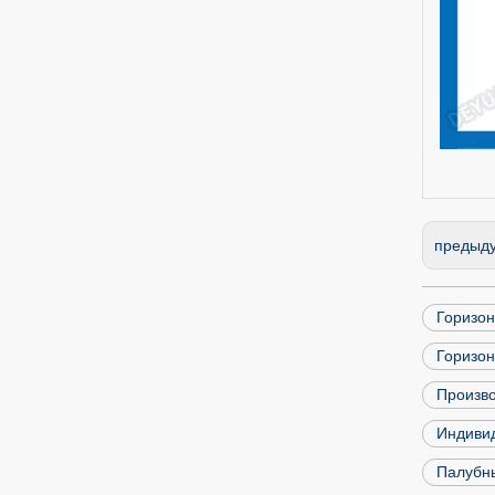
предыд
Горизо
Горизо
Произв
Индиви
Палубны