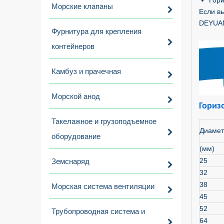
Гор
Морские клапаны
Если в
DEYUAN
Фурнитура для крепления
контейнеров
Камбуз и прачечная
Морской анод
Гориз
Такелажное и грузоподъемное
Диамет
оборудование
(мм)
25
Земснаряд
32
38
Морская система вентиляции
45
52
Трубопроводная система и
64