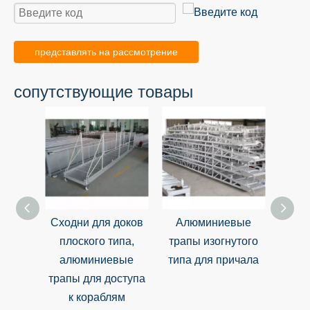
представлять на рассмотрение
сопутствующие товары
Сходни для доков
Алюминиевые
Ал
плоского типа,
трапы изогнутого
тр
алюминиевые
типа для причала
ф
трапы для доступа
к кораблям