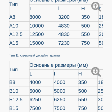
Тип
L
l
H
h
А8
8000
3200
350
180
А10
10000
4830
500
250
А12.5
12500
4830
550
300
А15
15000
7230
750
500
Тип B: съемный дизайн трапы
Основные размеры (мм)
Тип
L
l
H
h
В8
4000
4000
350
180
В10
5000
5000
500
250
Б12.5
6250
6250
550
300
В15
7500
7500
750
500