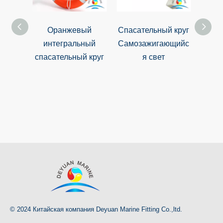
Оранжевый
Спасательный круг
Хоро
интегральный
Самозажигающийс
по
спасательный круг
я свет
высо
SO
спас
© 2024 Китайская компания Deyuan Marine Fitting Co.,ltd.