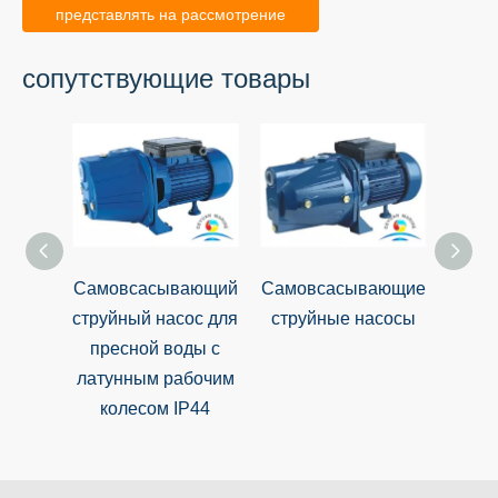
представлять на рассмотрение
сопутствующие товары
Самовсасывающий
Самовсасывающие
Вод
струйный насос для
струйные насосы
дви
пресной воды с
КПД
латунным рабочим
ем
колесом IP44
дре