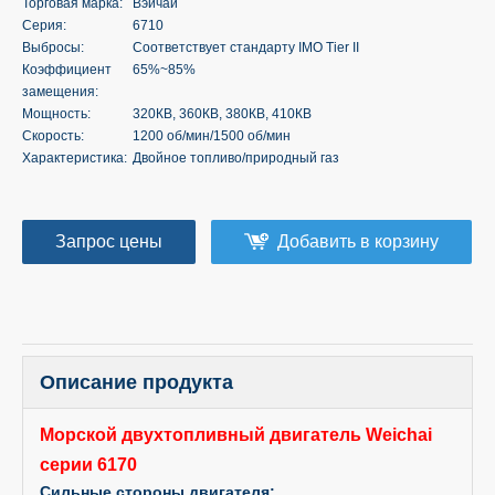
Торговая марка:
Вэйчай
Серия:
6710
Выбросы:
Соответствует стандарту IMO Tier II
Коэффициент
65%~85%
замещения:
Мощность:
320КВ, 360КВ, 380КВ, 410КВ
Скорость:
1200 об/мин/1500 об/мин
Характеристика:
Двойное топливо/природный газ
Запрос цены
Добавить в корзину
Описание продукта
Морской двухтопливный двигатель Weichai
серии 6170
Сильные стороны двигателя: