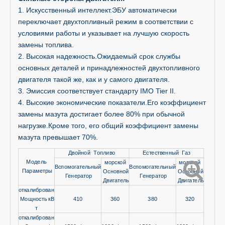
1. Искусственный интеллект.ЭБУ автоматически
переключает двухтопливный режим в соответствии с
условиями работы и указывает на лучшую скорость
замены топлива.
2. Высокая надежность.Ожидаемый срок службы
основных деталей и принадлежностей двухтопливного
двигателя такой же, как и у самого двигателя.
3. Эмиссия соответствует стандарту IMO Tier II.
4. Высокие экономические показатели.Его коэффициент
замены мазута достигает более 80% при обычной
нагрузке.Кроме того, его общий коэффициент замены
мазута превышает 70%.
Двойной Топливо
Естественный Газ
Модель
морской
морской
Вспомогательный
Вспомогательный
Параметры
Основной
Основной
Генератор
Генератор
Двигатель
Двигатель
откалиброван
Мощность кВ
410
360
380
320
т
откалиброван