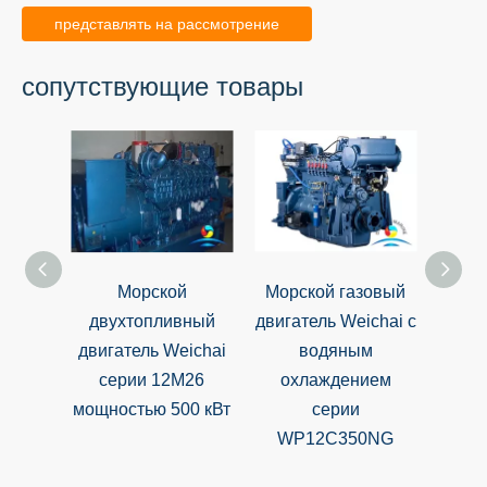
представлять на рассмотрение
сопутствующие товары
Морской
Морской газовый
WD61
двухтопливный
двигатель Weichai с
двигатель Weichai
водяным
Вспо
серии 12M26
охлаждением
морс
мощностью 500 кВт
серии
д
WP12C350NG