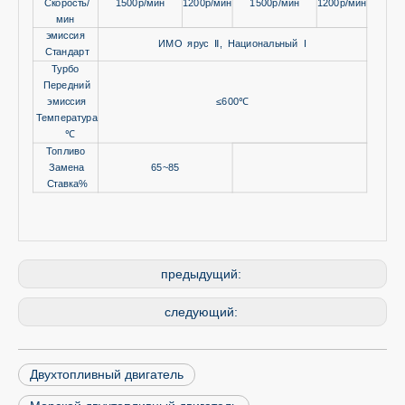
Скорость/
1500р/мин
1200р/мин
1500р/мин
1200р/мин
мин
эмиссия
ИМО ярус Ⅱ, Национальный I
Стандарт
Турбо
Передний
эмиссия
≤600℃
Температура
℃
Топливо
Замена
65~85
Ставка%
предыдущий:
следующий:
Двухтопливный двигатель