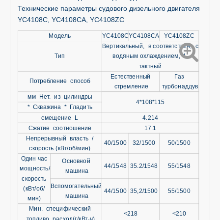
Технические параметры судового дизельного двигателя
YC4108C, YC4108CA, YC4108ZC
Модель
YC4108C
YC4108CA
YC4108ZC
Вертикальный, в соответствии, с
Тип
водяным охлаждением, 4-
тактный
Естественный
Газ
Потребление способ
стремление
турбонаддув
мм Нет. из цилиндры
4*108*115
* Скважина * Гладить
смещение L
4.214
Сжатие соотношение
17.1
Непрерывный власть /
40/1500
32/1500
50/1500
скорость (кВт/об/мин)
Один час
Основной
44/1548
35.2/1548
55/1548
мощность/
машина
скорость
Вспомогательный
(кВт/об/
44/1500
35,2/1500
55/1500
машина
мин)
Мин. специфический
<218
<210
топливо расход(г/кВт·ч)