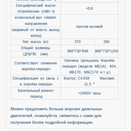
Специфический масло
<0,8
потребление (г/кВт·ч)
коленчатый вал rotation
направление
против часовой
(видимый от власть выход
конец)
Net масса (кг)
370
390
Общий размеры
986*730*948
986*730*1254
(Д*Ш*В) (мм)
Ханчжоу Цяньцзинь Коробка
Соответствует снижение
передач (модели МБ142, 40А,
коробка передач
МБ170, МБС170 и т. д.)
Спецификация из связь с
Корпус: САЭ3# Маховик:
в коробка передач
11,5〞
Капитальный ремонт
>10000 часы
период
Можно предложить больше морских дизельных
двигателей, пожалуйста, свяжитесь с нами для
получения более подробной информации.