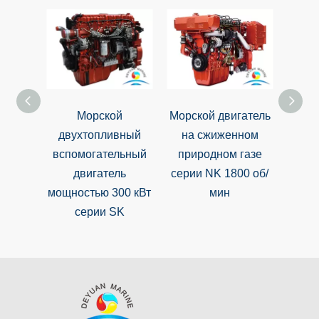
Морской
Морской двигатель
Судов
двухтопливный
на сжиженном
дви
вспомогательный
природном газе
YC6K
двигатель
серии NK 1800 об/
мощностью 300 кВт
мин
серии SK