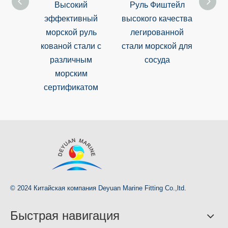
Высокий
Руль Фиштейл
Высо
эффективный
высокого качества
ел
морской руль
легированной
морс
кованой стали с
стали морской для
дл
различным
сосуда
морским
сертификатом
© 2024 Китайская компания Deyuan Marine Fitting Co.,ltd.
Быстрая навигация