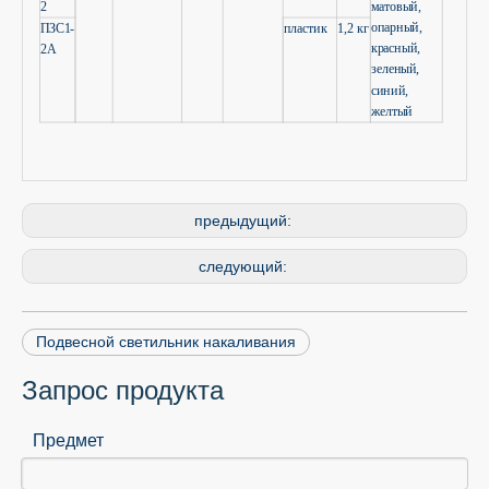
2
матовый,
опарный,
ПЗС1-
пластик
1,2 кг
красный,
2А
зеленый,
синий,
желтый
предыдущий:
следующий:
Подвесной светильник накаливания
Запрос продукта
Предмет