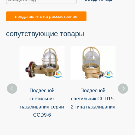
представлять на рассмотрение
сопутствующие товары
Подвесной
Подвесной
светильник
светильник CCD15-
вод
накаливания серии
2 типа накаливания
ра
CCD9-6
д
при
К