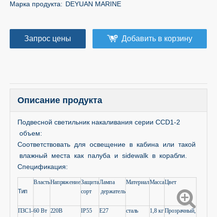
Марка продукта:
DEYUAN MARINE
Запрос цены
Добавить в корзину
Описание продукта
Подвесной светильник накаливания серии CCD1-2
объем:
Соответствовать для освещение в кабина или такой
влажный места как палуба и sidewalk в корабли.
Спецификация:
Власть
Напряжение
Защита
Лампа
Материал
Масса
Цвет
Тип
сорт
держатель
ПЗС1-
60 Вт
220В
IP55
Е27
сталь
1,8 кг
Прозрачный,