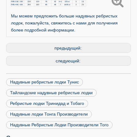
РИБ-330
330
235
159
75
42
4+1
575 кг
3
15
РИБ-400
400
290
180
85
48
7
1800 кг
3
25
Мы можем предложить больше надувных ребристых
лодок, пожалуйста, свяжитесь с нами для получения
более подробной информации.
предыдущий:
следующий:
Надувные ребристые лодки Тунис
Тайландские надувные ребристые лодки
Ребристые лодки Тринидад и Тобаго
Надувные лодки Тонга Производители
Надувные Ребристые Лодки Производители Того