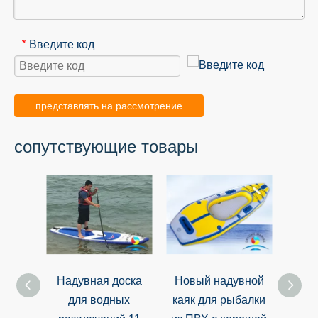
Введите код
*
представлять на рассмотрение
сопутствующие товары
Надувная доска
Новый надувной
Шлю
для водных
каяк для рыбалки
ПВ