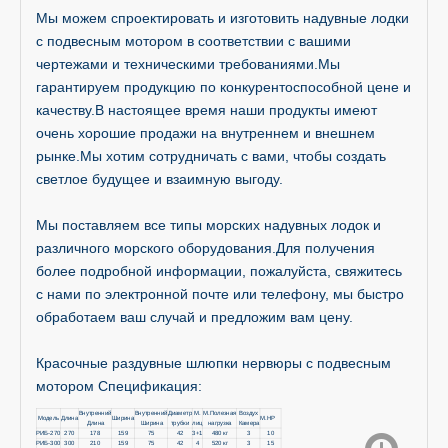
Мы можем спроектировать и изготовить надувные лодки
с подвесным мотором в соответствии с вашими
чертежами и техническими требованиями.Мы
гарантируем продукцию по конкурентоспособной цене и
качеству.В настоящее время наши продукты имеют
очень хорошие продажи на внутреннем и внешнем
рынке.Мы хотим сотрудничать с вами, чтобы создать
светлое будущее и взаимную выгоду.
Мы поставляем все типы морских надувных лодок и
различного морского оборудования.Для получения
более подробной информации, пожалуйста, свяжитесь
с нами по электронной почте или телефону, мы быстро
обработаем ваш случай и предложим вам цену.
Красочные раздувные шлюпки нервюры с подвесным
мотором Спецификация:
Внутренний
Внутренний
Диаметр
М.
М.Полезная
Воздух
Модель
Длина
Ширина
M.HP
Длина
Ширина
трубки
лиц
нагрузка
Камера
РИБ-270
270
178
159
75
42
3+1
480 кг
3
10
РИБ-300
300
210
159
75
42
4
520 кг
3
15