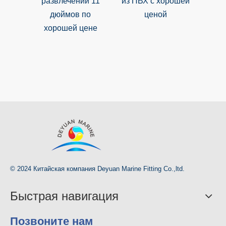
развлечений 11
из ПВХ с хорошей
во
дюймов по
ценой
спор
хорошей цене
хор
© 2024 Китайская компания Deyuan Marine Fitting Co.,ltd.
Быстрая навигация
Позвоните нам