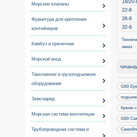
18/20-
Морские клапаны
22-8
26-8
Фурнитура для крепления
32-8
контейнеров
Технич
Камбуз и прачечная
заказ
Морской анод
предыд
Такелажное и грузоподъемное
оборудование
G80 Ey
подъем
Земснаряд
Крюки 
Морская система вентиляции
G80 Са
Трубопроводная система и
Самобл