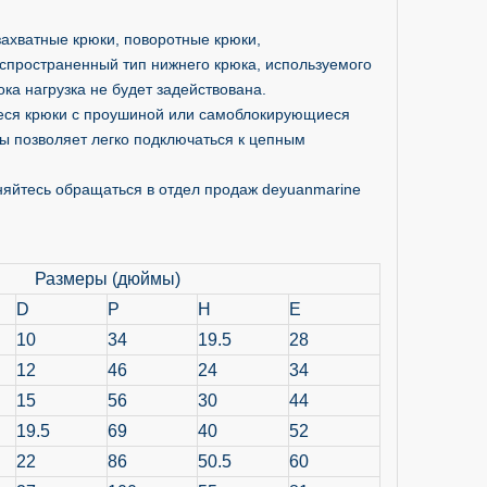
захватные крюки, поворотные крюки,
спространенный тип нижнего крюка, используемого
ока нагрузка не будет задействована.
еся крюки с проушиной или самоблокирующиеся
ы позволяет легко подключаться к цепным
няйтесь обращаться в отдел продаж deyuanmarine
Размеры (дюймы)
D
P
H
E
10
34
19.5
28
12
46
24
34
15
56
30
44
19.5
69
40
52
22
86
50.5
60