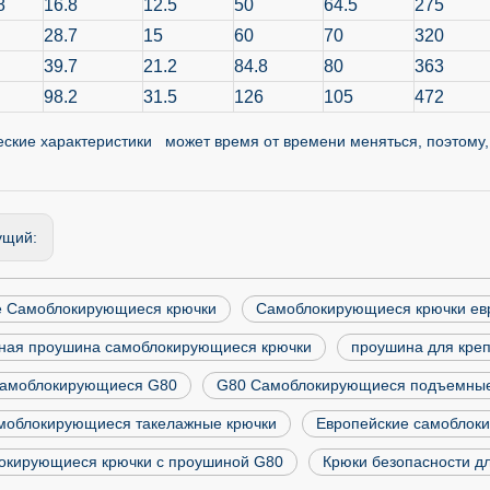
8
16.8
12.5
50
64.5
275
28.7
15
60
70
320
39.7
21.2
84.8
80
363
98.2
31.5
126
105
472
еские характеристики может время от времени меняться, поэтому,
ущий:
e Самоблокирующиеся крючки
Самоблокирующиеся крючки евр
ная проушина самоблокирующиеся крючки
проушина для кре
самоблокирующиеся G80
G80 Самоблокирующиеся подъемные
моблокирующиеся такелажные крючки
Европейские самоблок
окирующиеся крючки с проушиной G80
Крюки безопасности дл