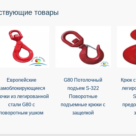
ствующие товары
Европейские
G80 Потолочный
Крюк с
самоблокирующиеся
подъем S-322
легир
ючки из легированной
Поворотные
S
стали G80 с
подъемные крюки с
предо
поворотным ушком
защелкой