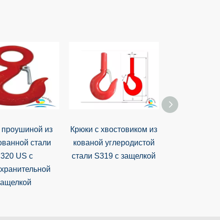
 проушиной из
Крюки с хвостовиком из
Подъемные 
ованной стали
кованой углеродистой
кованой лег
320 US с
стали S319 с защелкой
стали итальян
хранительной
защелкой