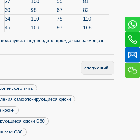
27
100
55
81
30
98
67
82
34
110
75
110
45
166
97
168
 пожалуйста, подтвердите, прежде чем размещать
следующий:
опейского типа
пления самоблокирующиеся крюки
 крюки
ирующиеся крюки G80
я глаз G80