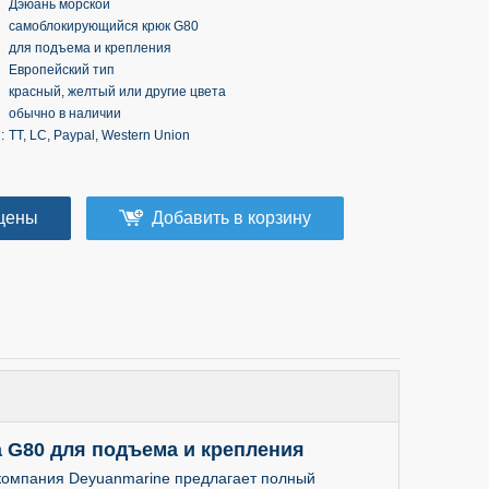
Дэюань морской
самоблокирующийся крюк G80
для подъема и крепления
Европейский тип
красный, желтый или другие цвета
обычно в наличии
:
TT, LC, Paypal, Western Union
цены
Добавить в корзину
 G80 для подъема и крепления
компания Deyuanmarine предлагает полный