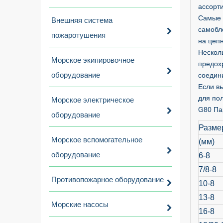
ассорт
Самые 
Внешняя система
самобл
пожаротушения
на цепн
Нескол
Морское экипировочное
предох
оборудование
соедин
Если в
для по
Морское электрическое
G80 Па
оборудование
Разме
Морское вспомогательное
(мм)
оборудование
6-8
7/8-8
Противопожарное оборудование
10-8
13-8
Морские насосы
16-8