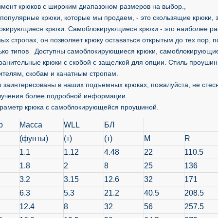
имент крюков с широким диапазоном размеров на выбор.,
популярные крюки, которые мы продаем, - это скользящие крюки, 
окирующиеся крюки. Самоблокирующиеся крюки - это наиболее ра
ых стропах, он позволяет крюку оставаться открытым до тех пор, п
ько типов Доступны самоблокирующиеся крюки, самоблокирующи
ранительные крюки с скобой с защелкой для опции. Стиль проушин
ителям, скобам и канатным стропам.
ы заинтересованы в наших подъемных крюках, пожалуйста, не стес
лучения более подробной информации.
раметр крюка с самоблокирующейся проушиной.
р
Масса
WLL
БЛ
(фунты)
(т)
(т)
M
R
1.1
1.12
4.48
22
110.5
1.8
2
8
25
136
3.2
3.15
12.6
32
171
6.3
5.3
21.2
40.5
208.5
12.4
8
32
56
257.5