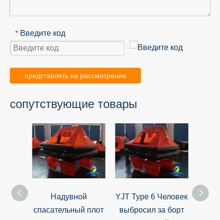
Введите код
*
представлять на рассмотрение
сопутствующие товары
Надувной
YJT Type 6 Человек
YJT
спасательный плот
выбросил за борт