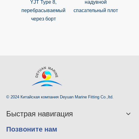
YJT Type 8,
надувной
спас
перебрасываемый
спасательный плот
с выб
через борт
© 2024 Китайская компания Deyuan Marine Fitting Co.,ltd.
Быстрая навигация
Позвоните нам