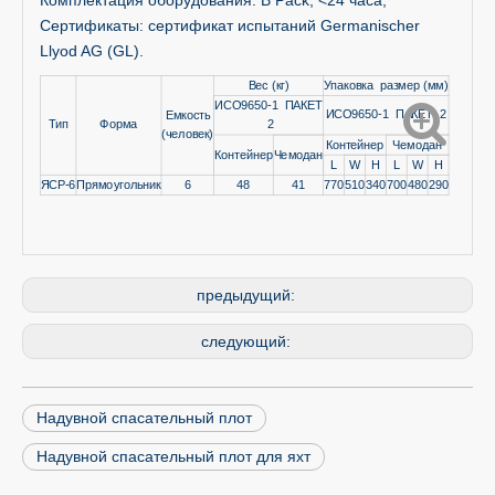
Комплектация оборудования: B Pack, <24 часа;
Сертификаты: сертификат испытаний Germanischer
Llyod AG (GL).
Вес (кг)
Упаковка размер (мм)
ИСО9650-1 ПАКЕТ
ИСО9650-1 ПАКЕТ 2
Емкость
Тип
Форма
2
(человек)
Контейнер
Чемодан
Контейнер
Чемодан
L
W
H
L
W
H
ЯСР-6
Прямоугольник
6
48
41
770
510
340
700
480
290
предыдущий:
следующий:
Надувной спасательный плот
Надувной спасательный плот для яхт