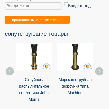
представлять на рассмотрение
сопутствующие товары
Струйное/
Морская струйная
распылительное
форсунка типа
рас
сопло типа John
Machino
Morris
штиф