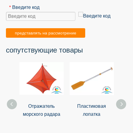
Введите код
*
представлять на рассмотрение
сопутствующие товары
Отражатель
Пластиковая
Морс
морского радара
лопатка
спас