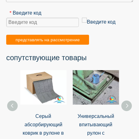
Введите код
*
представлять на рассмотрение
сопутствующие товары
Серый
Универсальный
Уни
абсорбирующий
впитывающий
абс
коврик в рулоне в
рулон с