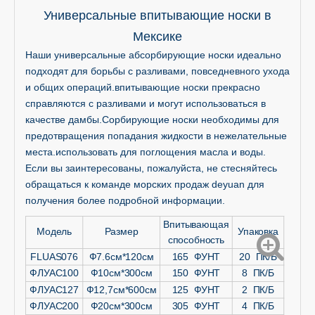
Универсальные впитывающие носки в
Мексике
Наши универсальные абсорбирующие носки идеально
подходят для борьбы с разливами, повседневного ухода
и общих операций.впитывающие носки прекрасно
справляются с разливами и могут использоваться в
качестве дамбы.Сорбирующие носки необходимы для
предотвращения попадания жидкости в нежелательные
места.использовать для поглощения масла и воды.
Если вы заинтересованы, пожалуйста, не стесняйтесь
обращаться к команде морских продаж deyuan для
получения более подробной информации.
Впитывающая
Модель
Размер
Упаковка
способность
FLUAS076
Ф7.6см*120см
165 ФУНТ
20
ПК/Б
ФЛУАС100
Ф10см*300см
150 ФУНТ
8 ПК/Б
ФЛУАС127
Ф12,7см*600см
125 ФУНТ
2 ПК/Б
ФЛУАС200
Ф20см*300см
305 ФУНТ
4 ПК/Б