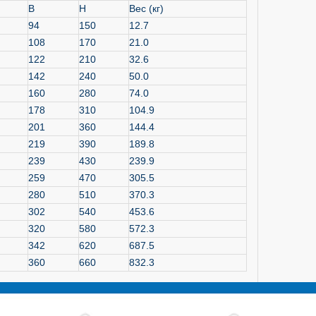
B
H
Вес (кг)
94
150
12.7
108
170
21.0
122
210
32.6
142
240
50.0
160
280
74.0
178
310
104.9
201
360
144.4
219
390
189.8
239
430
239.9
259
470
305.5
280
510
370.3
302
540
453.6
320
580
572.3
342
620
687.5
360
660
832.3