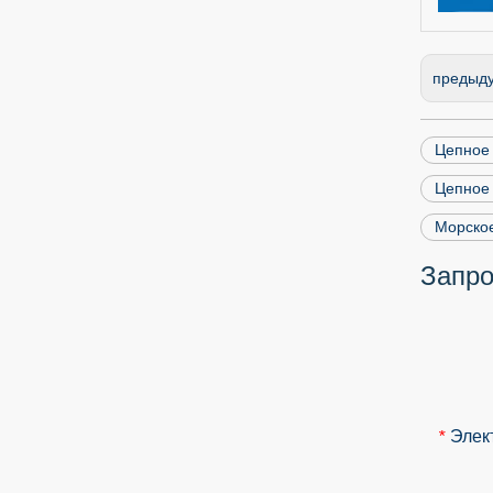
предыд
Цепное 
Цепное 
Морское
Запро
Элек
*