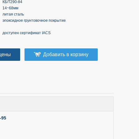
КБ/T290-84
14~68мм
литая сталь
эпоксидное грунтовочное покрытие
доступен сертификат IACS
цены
Добавить в корзину
-95