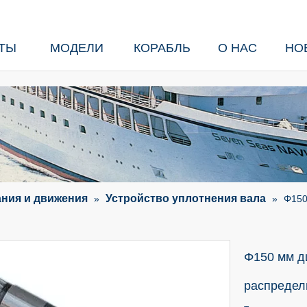
ТЫ
МОДЕЛИ
КОРАБЛЬ
О НАС
НО
ания и движения
Устройство уплотнения вала
»
»
Φ150
Φ150 мм д
распредел