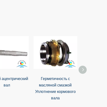
 ацентрический
Герметичность с
Уплотне
вал
масляной смазкой
подшипник к
Уплотнение кормового
вала речног
вала