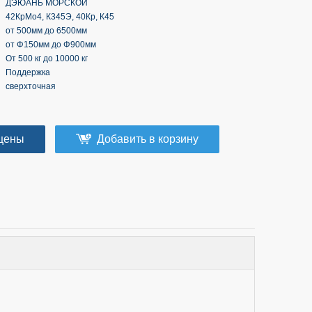
ДЭЮАНЬ МОРСКОЙ
42КрМо4, К345Э, 40Кр, К45
от 500мм до 6500мм
от Φ150мм до Φ900мм
От 500 кг до 10000 кг
Поддержка
сверхточная
цены
Добавить в корзину