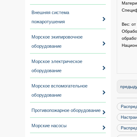
Матери
Специф
Внешняя система
Диам
пожаротушения
Вес: от
Обрабо
Морское экипировочное
обработ
Национ
оборудование
ГБ/
ГБ/
Морское электрическое
оборудование
Морское вспомогательное
предыд
оборудование
Распред
Противопожарное оборудование
Настра
Морские насосы
Распре