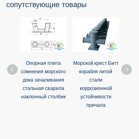
сопутствующие товары
Опорная плита
Морской крест Битт
Ис
сомнения морского
корабля литой
дока зачаливания
стали
пехо
стальная сварила
коррозионной
ст
наклонный столбик
устойчивости
причала
соп