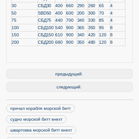
30
СБД30
400
660
290
260
65
4
50
SBD50
400
600
200
300
70
4
75
СБД75
440
700
340
330
85
4
100
СБД100
540
900
365
350
95
8
150
СБД150
610
900
340
420
120
8
200
СБД200
680
900
350
480
120
8
предыдущий:
следующий:
причал корабля морской битт
судно морской битт кнехт
швартовка морской битт кнехт