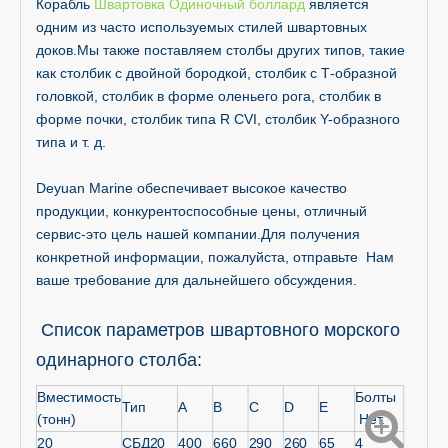
Корабль
Швартовка Одиночный боллард
является
одним из часто используемых стилей швартовных
доков.Мы также поставляем столбы других типов, такие
как столбик с двойной бородкой, столбик с Т-образной
головкой, столбик в форме оленьего рога, столбик в
форме почки, столбик типа R CVI, столбик Y-образного
типа и т. д.
Deyuan Marine обеспечивает высокое качество
продукции, конкурентоспособные цены, отличный
сервис-это цель нашей компании.Для получения
конкретной информации, пожалуйста, отправьте Нам
ваше требование для дальнейшего обсуждения.
Список параметров швартовного морского
одинарного столба:
Вместимость
Болты
Тип
A
B
C
D
E
(тонн)
Нет.
20
СБД20
400
660
290
260
65
4