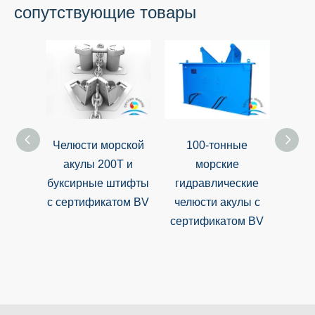
сопутствующие товары
Челюсти морской
100-тонные
Морс
акулы 200T и
морские
чел
буксирные штифты
гидравлические
букси
с сертификатом BV
челюсти акулы с
сертификатом BV