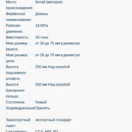
Место
Китай (материк)
происхождения:
Фирменное
Дэюань
наименование:
Рабочее
18 МПа
давление:
Вместимость:
50 тонн
Макс.размер
от 30 до 75 мм в диаметре.
каната:
Макс.размер
от 28 до 70 мм в диаметре.
цепи:
Высота
250 мм Над палубой
подъемного
штифта:
Высота
550 мм Над палубой
буксирного
пальца:
Состояние:
Новый
Индивидуальные
Принять
:
Транспортный
экспортный стандарт
пакет:
Сертификат:
CCS, ABS, BV