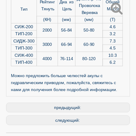
Рейтинг
Диа из
Общий
Проволока
Тянуть
Цепь
Масса
Тип
Веревка
(КН)
(мм)
(мм)
(Т)
СИЖ-200
4.6
2000
56-84
50-80
ТИП-200
3.2
СИДЖ-300
7.3
3000
66-94
60-90
ТИП-300
4.5
СИЖ-400
10.3
4000
76-114
80-120
ТИП-400
6.2
Можно предложить больше челюстей акулы с
гидравлическим приводом, пожалуйста, свяжитесь с
нами для получения более подробной информации.
предыдущий:
следующий: