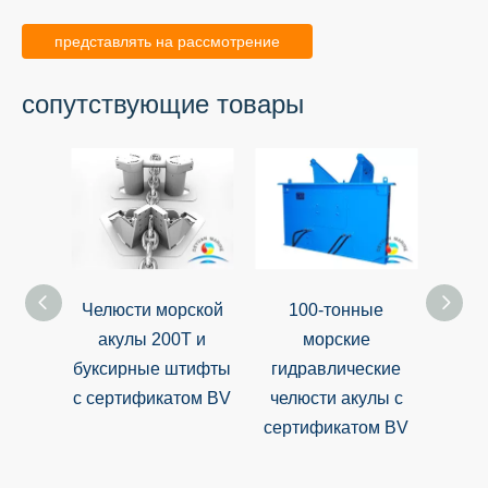
представлять на рассмотрение
сопутствующие товары
Челюсти морской
100-тонные
Высок
акулы 200T и
морские
я че
буксирные штифты
гидравлические
акул
с сертификатом BV
челюсти акулы с
серт
сертификатом BV