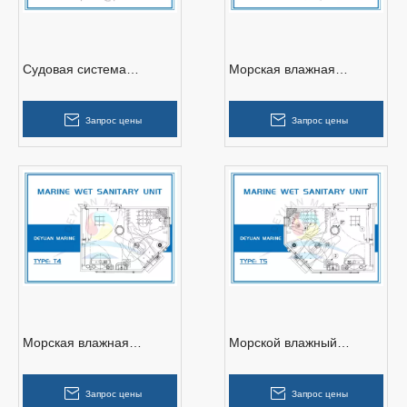
Судовая система
Морская влажная
влажного блока
санитарная установка
типа Т3
Запрос цены
Запрос цены
Морская влажная
Морской влажный
санитарная установка
санитарный блок типа T5
типа Т4
Запрос цены
Запрос цены