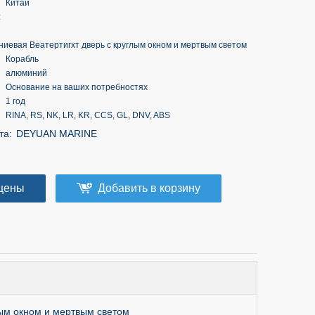
Китай
:
иевая Веатертигхт дверь с круглым окном и мертвым светом
Корабль
алюминий
Основание на ваших потребностях
1 год
RINA, RS, NK, LR, KR, CCS, GL, DNV, ABS
та:
DEYUAN MARINE
цены
Добавить в корзину
ым окном и мертвым светом