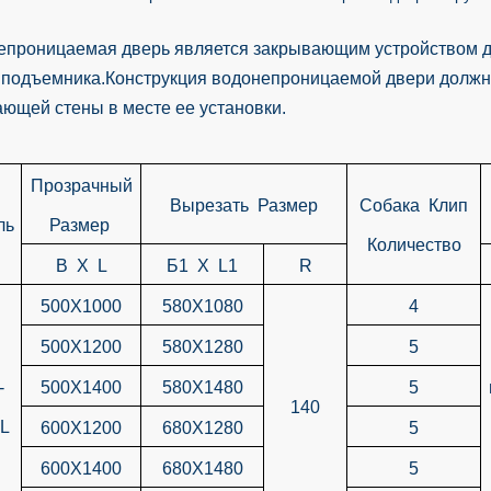
проницаемая дверь является закрывающим устройством для
 подъемника.Конструкция водонепроницаемой двери должна и
ающей стены в месте ее установки.
Прозрачный
Вырезать Размер
Собака Клип
ль
Размер
Количество
B X L
Б1 X L1
R
500X1000
580X1080
4
500X1200
580X1280
5
-
500X1400
580X1480
5
140
L
600X1200
680X1280
5
600X1400
680X1480
5