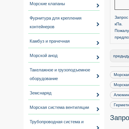
Морские клапаны
Запрос
Фурнитура для крепления
кПа.
контейнеров
Пожалу
предло
Камбуз и прачечная
Морской анод
предыд
Такелажное и грузоподъемное
Морска
оборудование
Морска
Земснаряд
Алюмин
Гермети
Морская система вентиляции
Запро
Трубопроводная система и