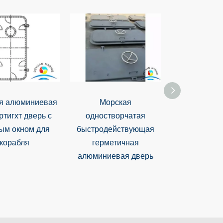
я алюминиевая
Морская
Морская ал
ртигхт дверь с
одностворчатая
полая дверь 
ым окном для
быстродействующая
для ло
корабля
герметичная
алюминиевая дверь