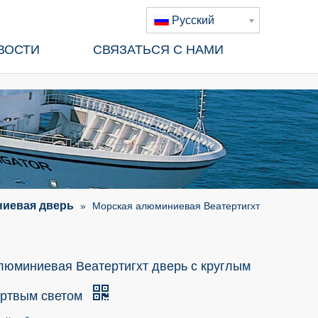
Pусский
ВОСТИ
СВЯЗАТЬСЯ С НАМИ
иевая дверь
»
Морская алюминиевая Веатертигхт
люминиевая Веатертигхт дверь с круглым
ертвым светом