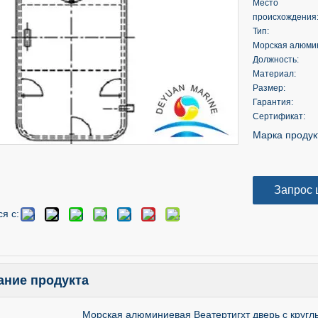
Место
происхождения
Тип:
Морская алюмин
Должность:
Материал:
Размер:
Гарантия:
Сертификат:
Марка продук
Запрос 
я с:
ание продукта
Морская алюминиевая Веатертигхт дверь с кругл