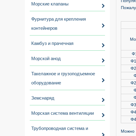
Популяр
Морские клапаны
Пожалу
Фурнитура для крепления
контейнеров
Мо
Камбуз и прачечная
Φ
Морской анод
Φ1
Φ2
Такелажное и грузоподъемное
оборудование
Φ2
Земснаряд
Φ3
Φ4
Морская система вентиляции
Φ4
Трубопроводная система и
Можно 