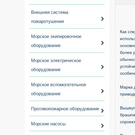
Внешняя система
пожаротушения
Как сл
Морское экипировочное
исполь
оборудование
основн
более 
обычног
Морское электрическое
устойч
оборудование
особен
Морское вспомогательное
Марка д
оборудование
приводо
Вышеуп
Противопожарное оборудование
брашпи
спроек
Морские насосы