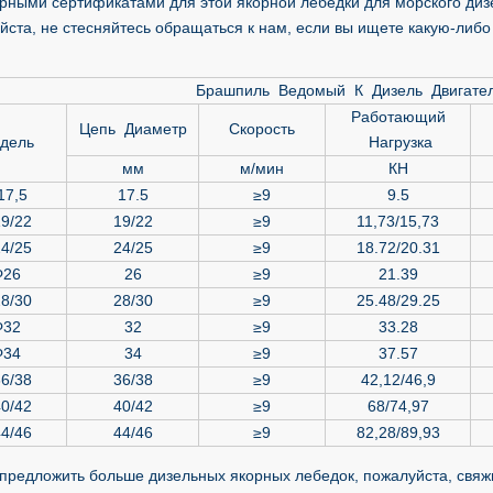
ными сертификатами для этой якорной лебедки для морского дизель
йста, не стесняйтесь обращаться к нам, если вы ищете какую-либо
Брашпиль Ведомый К Дизель Двигате
Работающий
Цепь Диаметр
Скорость
дель
Нагрузка
мм
м/мин
КН
17,5
17.5
≥9
9.5
9/22
19/22
≥9
11,73/15,73
4/25
24/25
≥9
18.72/20.31
Φ26
26
≥9
21.39
8/30
28/30
≥9
25.48/29.25
Φ32
32
≥9
33.28
Φ34
34
≥9
37.57
6/38
36/38
≥9
42,12/46,9
0/42
40/42
≥9
68/74,97
4/46
44/46
≥9
82,28/89,93
предложить больше дизельных якорных лебедок, пожалуйста, свяж