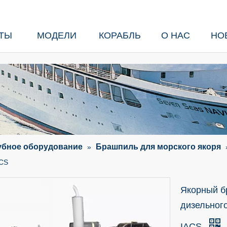
ТЫ
МОДЕЛИ
КОРАБЛЬ
О НАС
НО
убное оборудование
Брашпиль для морского якоря
»
ACS
Якорный б
дизельног
IACS