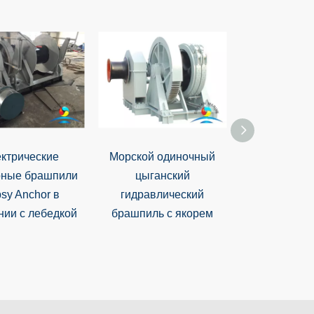
ктрические
Морской одиночный
Морс
рные брашпили
цыганский
гидравли
sy Anchor в
гидравлический
двойной цы
нии с лебедкой
брашпиль с якорем
брашпиль ан
искривл
барабанчика