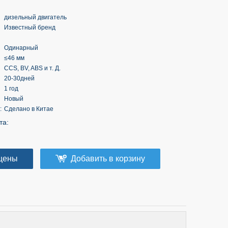
дизельный двигатель
Известный бренд
Одинарный
≤46 мм
CCS, BV, ABS и т. Д.
20-30дней
1 год
Новый
:
Сделано в Китае
та:
цены
Добавить в корзину