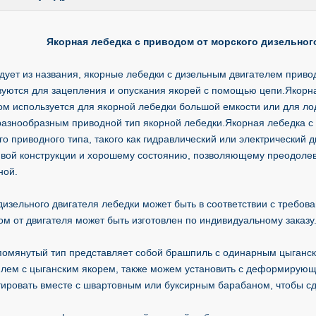
Якорная лебедка с приводом от морского дизельног
едует из названия, якорные лебедки с дизельным двигателем приво
зуются для зацепления и опускания якорей с помощью цепи.Якорна
ом используется для якорной лебедки большой емкости или для ло
разнообразным приводной тип якорной лебедки.Якорная лебедка с 
о приводного типа, такого как гидравлический или электрический 
ивой конструкции и хорошему состоянию, позволяющему преодолева
ной.
изельного двигателя лебедки может быть в соответствии с требова
м от двигателя может быть изготовлен по индивидуальному заказу
омянутый тип представляет собой брашпиль с одинарным цыганск
лем с цыганским якорем, также можем установить с деформирующе
тировать вместе с швартовным или буксирным барабаном, чтобы сд