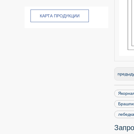
КАРТА ПРОДУКЦИИ
предыд
Якорная
Брашпил
лебедка
Запро