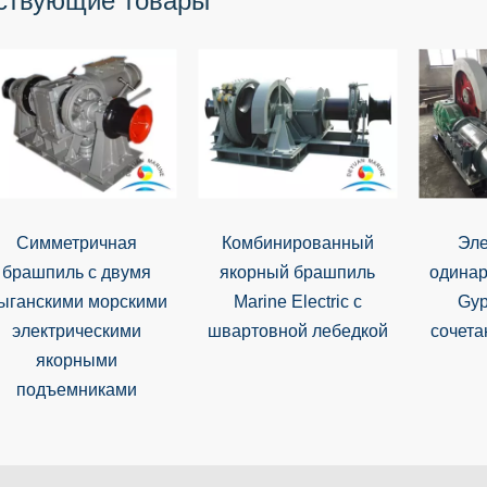
ствующие товары
Симметричная
Комбинированный
Эле
брашпиль с двумя
якорный брашпиль
одина
ыганскими морскими
Marine Electric с
Gyp
электрическими
швартовной лебедкой
сочета
якорными
подъемниками