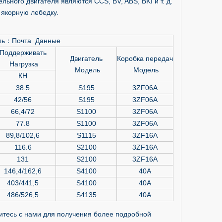
ного двигателя являются CCS, BV, ABS, BKI и т. д.
 якорную лебедку.
ль
：
Почта Данные
Поддерживать
Двигатель
Коробка передач
Нагрузка
Модель
Модель
КН
38.5
S195
3ZF06A
42/56
S195
3ZF06A
66,4/72
S1100
3ZF06A
77.8
S1100
3ZF06A
89,8/102,6
S1115
3ZF16A
116.6
S2100
3ZF16A
131
S2100
3ZF16A
146,4/162,6
S4100
40А
403/441,5
S4100
40А
486/526,5
S4135
40А
итесь с нами для получения более подробной