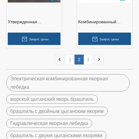
Утвержденная
Комбинированный
комбинированная
якорный брашпиль
однобарабанная
Marine Electric с
Запрос цены
Запрос цены
брашпиль с одним
швартовной лебедкой
цыганским якорем и
швартовная лебедка
1
2
3
Электрическая комбинированная якорная
лебедка
морской цыганский якорь брашпиль
брашпиль с двойным цыганским якорем
Гидравлическая якорная лебедка
брашпиль с двумя цыганскими якорями