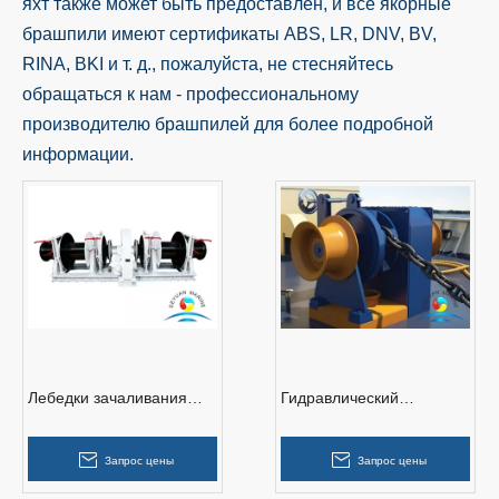
яхт также может быть предоставлен, и все якорные
брашпили имеют сертификаты ABS, LR, DNV, BV,
RINA, BKI и т. д., пожалуйста, не стесняйтесь
обращаться к нам - профессиональному
производителю брашпилей для более подробной
информации.
Лебедки зачаливания
Гидравлический
брашпиля якоря
брашпиль с одинарным
комбинации корабля с
цыганским якорем и
Запрос цены
Запрос цены
двойным барабанчиком
двумя концевыми
намочивающими