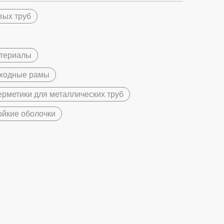
вых труб
атериалы
оходные рамы
рметики для металлических труб
ойкие оболочки