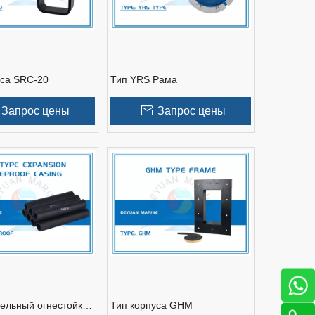
уса SRC-20
Тип YRS Рама
Запрос цены
Запрос цены
ельный огнестойкий
Тип корпуса GHM