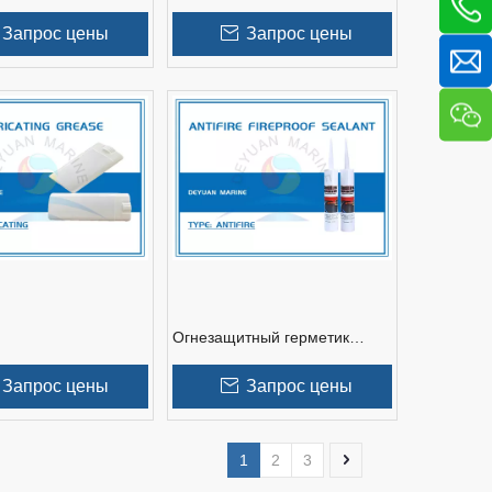
ипа HK-G
Запрос цены
Запрос цены
Огнезащитный герметик
Антифайер
Запрос цены
Запрос цены
1
2
3