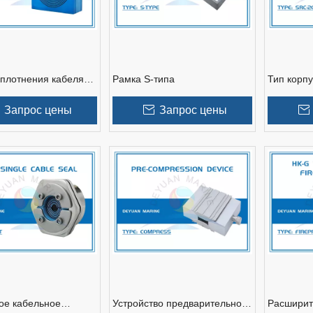
плотнения кабеля
Рамка S-типа
Тип корп
M
Запрос цены
Запрос цены
ое кабельное
Устройство предварительного
Расширит