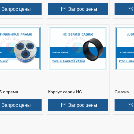
ние CRST
сжатия
корпус т
Запрос цены
Запрос цены
 с тремя
Корпус серии HC
Смазка
иями
Запрос цены
Запрос цены