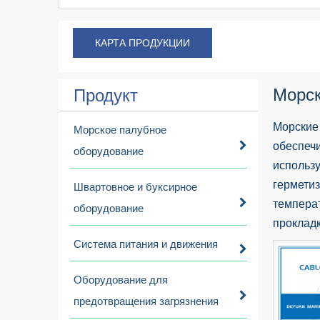
КАРТА ПРОДУКЦИИ
Морск
Продукт
Морские
Морское палубное
обеспеч
оборудование
использ
гермети
Швартовное и буксирное
температ
оборудование
прокладк
Система питания и движения
Оборудование для
предотвращения загрязнения