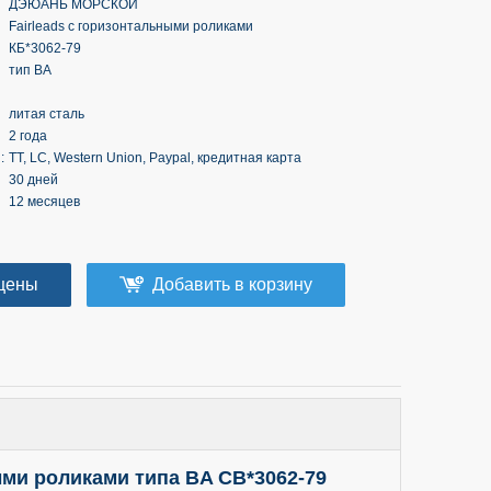
ДЭЮАНЬ МОРСКОЙ
Fairleads с горизонтальными роликами
КБ*3062-79
тип BA
литая сталь
2 года
:
TT, LC, Western Union, Paypal, кредитная карта
30 дней
12 месяцев
цены
Добавить в корзину
ми роликами типа BA CB*3062-79