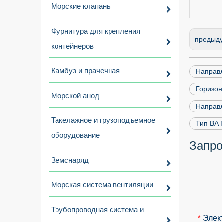
Морские клапаны
Фурнитура для крепления
предыд
контейнеров
Камбуз и прачечная
Направ
Горизо
Морской анод
Направ
Такелажное и грузоподъемное
Тип BA
оборудование
Запро
Земснаряд
Морская система вентиляции
Трубопроводная система и
Элек
*