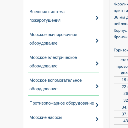
4-ролик
один т
Внешняя система
36 мм д
пожаротушения
нейлон
Корпус
Морское экипировочное
бронзы
оборудование
Горизо
Морское электрическое
ста
оборудование
прово
диа
19.
Морское вспомогательное
22.
оборудование
26
32
Противопожарное оборудование
34.
37.
Морские насосы
43