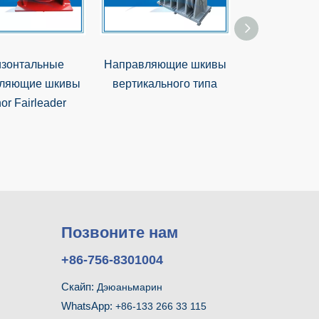
изонтальные
Направляющие шкивы
Тип A38 Уста
вляющие шкивы
вертикального типа
на палубе 
or Fairleader
шкив 360 °
Fairle
Позвоните нам
+86-756-8301004
Скайп:
Дэюаньмарин
WhatsApp:
+86-133 266 33 115