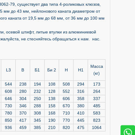
062-79, существует два типа 4-роликовых клюзов,
,5 мм до 43 мм, нейлонового каната диаметром от
ого каната от 19,5 мм до 68 мм, от 36 мм до 100 мм
ли, осевой штифт, литые втулки из алюминиевой
алуйста, не стесняйтесь обращаться к нам. нас.
Масса
L3
B
Б1
Би 2
H
Н1
(кг)
544
238
194
108
508
294
173
608
280
232
128
552
316
264
646
304
250
138
606
358
337
730
346
288
158
670
380
485
780
370
308
168
710
410
583
850
417
345
190
770
445
823
936
459
385
210
820
475
1064