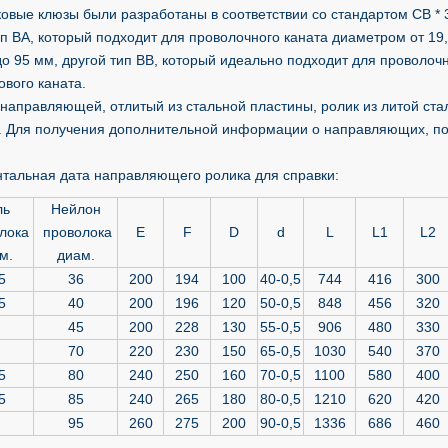
овые клюзы были разработаны в соответствии со стандартом CB * 3
ип BA, который подходит для проволочного каната диаметром от 19
о 95 мм, другой тип BB, который идеально подходит для проволочн
ового каната.
 направляющей, отлитый из стальной пластины, ролик из литой ста
. Для получения дополнительной информации о направляющих, пож
нтальная дата направляющего ролика для справки:
ль
Нейлон
лока
проволока
E
F
D
d
L
L1
L2
м.
диам.
5
36
200
194
100
40-0,5
744
416
300
5
40
200
196
120
50-0,5
848
456
320
45
200
228
130
55-0,5
906
480
330
70
220
230
150
65-0,5
1030
540
370
5
80
240
250
160
70-0,5
1100
580
400
5
85
240
265
180
80-0,5
1210
620
420
95
260
275
200
90-0,5
1336
686
460