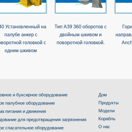
40 Установленный на
Тип A39 360 оборотов с
Гор
палубе анкер с
двойным шкивом и
напра
оворотной головкой с
поворотной головкой.
Anch
одним шкивом
овное и буксирное оборудование
Дом
Продукты
ое палубное оборудование
Модели
ма питания и движения
Корабль
дование для предотвращения загрязнения
О нас
ое спасательное оборудование