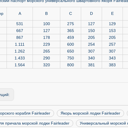
ский паспорт морского универсального швартовного якоря Fairlead
ер
A
B
C
D
E
531
100
275
127
129
667
127
365
150
153
867
178
459
205
205
1.111
229
600
254
257
1.262
265
650
307
307
1.433
290
750
340
343
1.564
320
800
381
383
ущий:
орского корабля Fairleader
Якорь морской лодки Fairleader
ля причала морской лодки Fairleader
Универсальный морской к