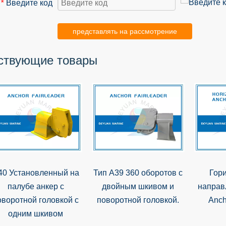
Введите код
*
представлять на рассмотрение
ствующие товары
40 Установленный на
Тип A39 360 оборотов с
Гор
палубе анкер с
двойным шкивом и
напра
оворотной головкой с
поворотной головкой.
Anch
одним шкивом