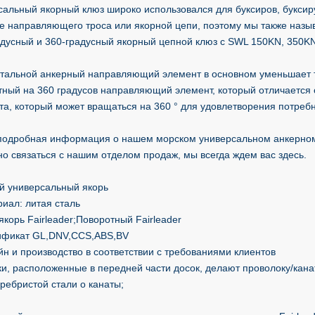
сальный якорный клюз широко использовался для буксиров, буксир
ве направляющего троса или якорной цепи, поэтому мы также назыв
адусный и 360-градусный якорный цепной клюз с SWL 150KN, 350KN
стальной анкерный направляющий элемент в основном уменьшает т
тный на 360 градусов направляющий элемент, который отличается
та, который может вращаться на 360 ° для удовлетворения потре
подробная информация о нашем морском универсальном анкерном
но связаться с нашим отделом продаж, мы всегда ждем вас здесь.
й универсальный якорь
иал: литая сталь
 якорь Fairleader;Поворотный Fairleader
ификат GL,DNV,CCS,ABS,BV
йн и производство в соответствии с требованиями клиентов
лки, расположенные в передней части досок, делают проволоку/кан
ребристой стали о канаты;