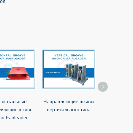
изонтальные
Направляющие шкивы
Тип A38 Уста
вляющие шкивы
вертикального типа
на палубе 
or Fairleader
шкив 360 °
Fairle