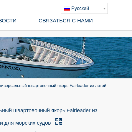
Pусский
ВОСТИ
СВЯЗАТЬСЯ С НАМИ
ниверсальный швартовочный якорь Fairleader из литой
ный швартовочный якорь Fairleader из
ли для морских судов