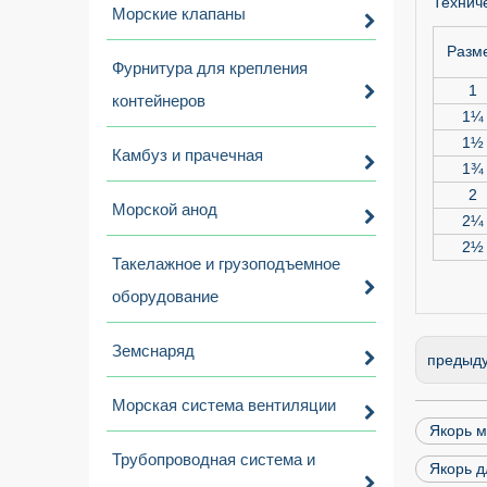
Техниче
Морские клапаны
Разм
Фурнитура для крепления
1
контейнеров
1¼
1½
Камбуз и прачечная
1¾
2
Морской анод
2¼
2½
Такелажное и грузоподъемное
оборудование
Земснаряд
предыд
Морская система вентиляции
Якорь м
Трубопроводная система и
Якорь д