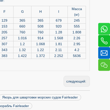
er:
Масса
F
G
H
I
(кг)
129
365
365
679
245
153
660
508
920
555
205
760
760
1.28
1.808
257
1.016
914
1.568
2.26
307
1.2
1.068
1.81
2.95
343
1.32
1.22
2.11
4.2
383
1.422
1.372
2.252
5636
следующий:
Якорь для швартовки морских судов Fairleader
орабль Fairleader