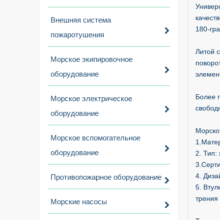
Универ
качест
Внешняя система
180-гр
пожаротушения
Литой 
Морское экипировочное
поворо
оборудование
элемен
Более 
Морское электрическое
свобод
оборудование
Морско
Морское вспомогательное
1.Матер
оборудование
2. Тип:
3.Серт
4. Диза
Противопожарное оборудование
5. Вту
трения 
Морские насосы