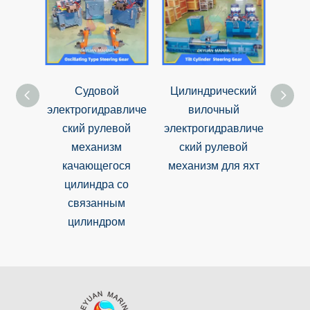
Судовой
Цилиндрический
электрогидравличе
вилочный
с
ский рулевой
электрогидравличе
руле
механизм
ский рулевой
с ги
качающегося
механизм для яхт
цилиндра со
связанным
цилиндром