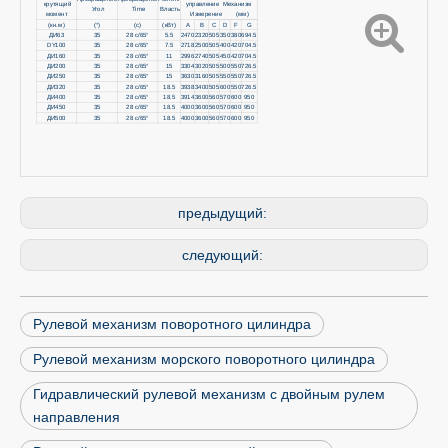
крутящий
управление Механизм
Угол
Time
Власть
момент
Измерение (мм)
(кн.м)
(°)
(с)
(кВт)
A
B
C
D
F
G
ДИ63
35
28 с/65°
5.5
2470
2320
505
350
380
694.5
DY100
35
28 с/65°
7.5
2718
2500
505
400
420
704.5
ДИ160
35
28 с/65°
11
2996
2740
505
450
420
704.5
ДИ200
35
28 с/65°
15
3304
3020
505
500
550
726.5
ДИ250
35
28 с/65°
15
3630
3160
505
550
550
726.5
ДИ320
35
28 с/65°
18.5
3938
3400
505
600
550
726.5
ДИ400
35
28 с/65°
18.5
3914
3600
560
570
600
950
ДИ450
35
28 с/65°
18.5
4000
3600
560
570
600
950
ДИ500
35
28 с/65°
18.5
4000
3600
560
570
600
950
предыдущий:
следующий:
Рулевой механизм поворотного цилиндра
Рулевой механизм морского поворотного цилиндра
Гидравлический рулевой механизм с двойным рулем
направления