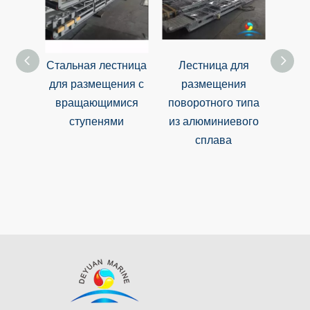
ая лестница
Лестница для
Корабельный
азмещения с
размещения
бортовой
щающимися
поворотного типа
АСС.Лестницы
упенями
из алюминиевого
Алюминиевые
сплава
модульные жилые
лестницы