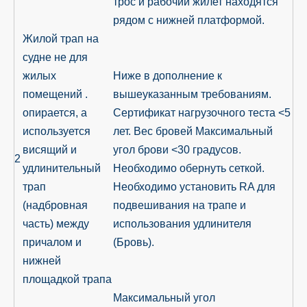
трос и рабочий жилет находятся
рядом с нижней платформой.
Жилой трап на
судне не для
жилых
Ниже в дополнение к
помещений .
вышеуказанным требованиям.
опирается, а
Сертификат нагрузочного теста <5
используется
лет. Вес бровей
Максимальный
висящий и
угол брови <30 градусов.
2
удлинительный
Необходимо обернуть сеткой.
трап
Необходимо установить RA для
(надбровная
подвешивания на трапе и
часть) между
использования удлинителя
причалом и
(Бровь).
нижней
площадкой трапа
Максимальный угол