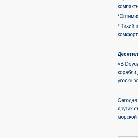
компакт
*Оптимиз
* Тихий 
комфортн
Десятил
«В Deyua
корабли 
уголки з
Сегодня
других с
морской 