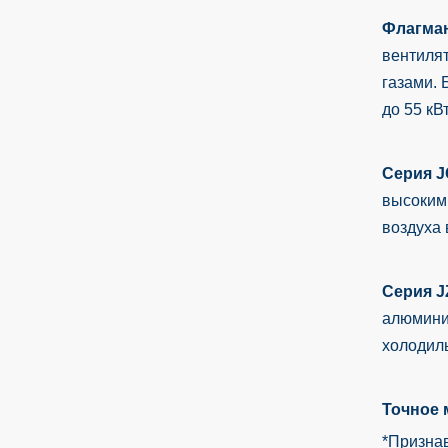
Флагман
вентиля
газами. 
до 55 кВ
Серия J
высоким
воздуха 
Серия J
алюминия
холодил
Точное 
*Призна