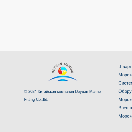
серии CBZ
Морские
воздуходувки
Шварт
Морск
Систе
Обору
© 2024 Китайская компания Deyuan Marine
Морск
Fitting Co.,ltd.
Внешн
Морск