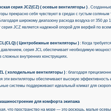
ская серия JCZ(CZ) (
осевые вентиляторы
)
. Созданные
торы прекрасно себя чувствуют в средах с густым соляны
Благодаря широкому диапазону расхода воздуха от 350 до 1
т серия JCZ является надежной опорой для верфей по всем
CL(CLQ) (
Центробежные вентиляторы
)
: Когда требуетс
 давлением, серия JCL обеспечивает необходимую мощност
в сложных внутренних конструкциях.
ZL (
холодильные вентиляторы
)
: благодаря прецизионн
 эти вентиляторы обеспечивают высокую эффективность и 
ьные системы поддерживают идеальный климат для скороп
машиностроение для комфорта экипажа
вая, что пространство на море — это роскошь, малые осе