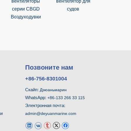
вентиляторы
вентилятор для
или Navy д
серии CBGD
судов
судов
Воздуходувки
Позвоните нам
+86-756-8301004
Скайп:
Дэюаньмарин
WhatsApp:
+86-133 266 33 115
Электронная почта:
ми
admin@deyuanmarine.com