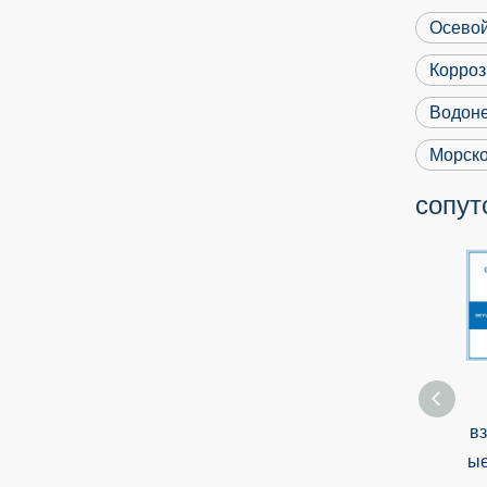
Осевой
Корроз
Водоне
Морско
сопут
Взрывозащищенн
ые осевые
в
вентиляторы
ы