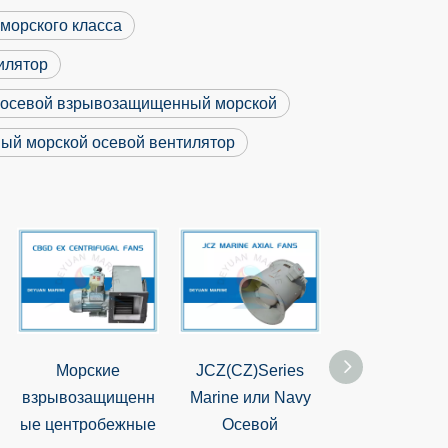
морского класса
илятор
 осевой взрывозащищенный морской
ый морской осевой вентилятор
Морские
JCZ(CZ)Series
Осевой
взрывозащищенн
Marine или Navy
вентилятор с
ые центробежные
Осевой
CZ(JCZ) Mar