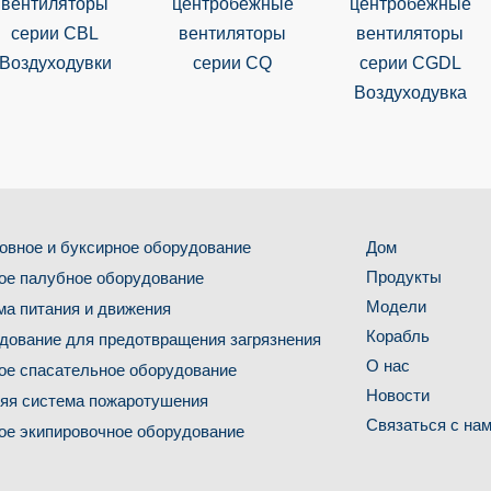
вентиляторы
центробежные
центробежные
серии CBL
вентиляторы
вентиляторы
Воздуходувки
серии CQ
серии CGDL
Воздуходувка
овное и буксирное оборудование
Дом
Продукты
ое палубное оборудование
Модели
ма питания и движения
Корабль
дование для предотвращения загрязнения
О нас
ое спасательное оборудование
Новости
яя система пожаротушения
Связаться с на
ое экипировочное оборудование